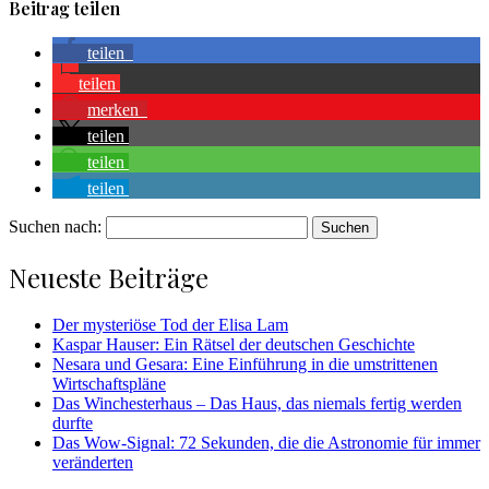
Beitrag teilen
teilen
teilen
merken
teilen
teilen
teilen
Suchen nach:
Neueste Beiträge
Der mysteriöse Tod der Elisa Lam
Kaspar Hauser: Ein Rätsel der deutschen Geschichte
Nesara und Gesara: Eine Einführung in die umstrittenen
Wirtschaftspläne
Das Winchesterhaus – Das Haus, das niemals fertig werden
durfte
Das Wow-Signal: 72 Sekunden, die die Astronomie für immer
veränderten