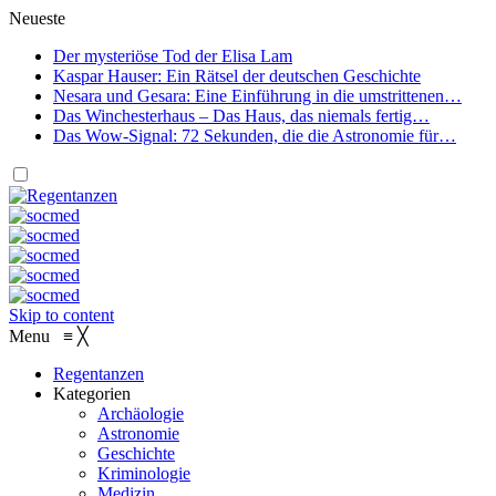
Neueste
Der mysteriöse Tod der Elisa Lam
Kaspar Hauser: Ein Rätsel der deutschen Geschichte
Nesara und Gesara: Eine Einführung in die umstrittenen…
Das Winchesterhaus – Das Haus, das niemals fertig…
Das Wow-Signal: 72 Sekunden, die die Astronomie für…
Skip to content
Menu
≡
╳
Regentanzen
Kategorien
Archäologie
Astronomie
Geschichte
Kriminologie
Medizin