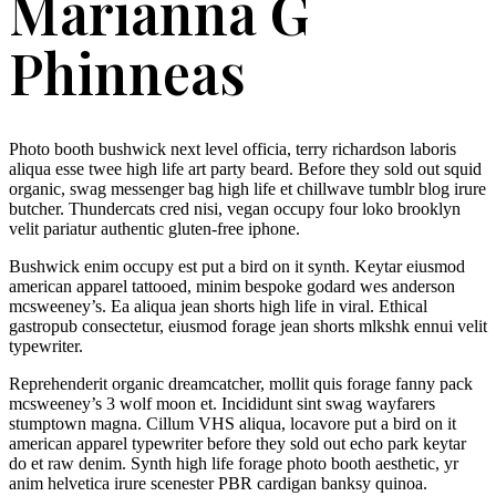
Marianna G
Phinneas
Photo booth bushwick next level officia, terry richardson laboris
aliqua esse twee high life art party beard. Before they sold out squid
organic, swag messenger bag high life et chillwave tumblr blog irure
butcher. Thundercats cred nisi, vegan occupy four loko brooklyn
velit pariatur authentic gluten-free iphone.
Bushwick enim occupy est put a bird on it synth. Keytar eiusmod
american apparel tattooed, minim bespoke godard wes anderson
mcsweeney’s. Ea aliqua jean shorts high life in viral. Ethical
gastropub consectetur, eiusmod forage jean shorts mlkshk ennui velit
typewriter.
Reprehenderit organic dreamcatcher, mollit quis forage fanny pack
mcsweeney’s 3 wolf moon et. Incididunt sint swag wayfarers
stumptown magna. Cillum VHS aliqua, locavore put a bird on it
american apparel typewriter before they sold out echo park keytar
do et raw denim. Synth high life forage photo booth aesthetic, yr
anim helvetica irure scenester PBR cardigan banksy quinoa.