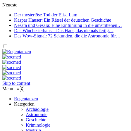
Neueste
Der mysteriöse Tod der Elisa Lam
Kaspar Hauser: Ein Rätsel der deutschen Geschichte
Nesara und Gesara: Eine Einführung in die umstrittenen…
Das Winchesterhaus – Das Haus, das niemals fertig…
Das Wow-Signal: 72 Sekunden, die die Astronomie für…
Skip to content
Menu
≡
╳
Regentanzen
Kategorien
Archäologie
Astronomie
Geschichte
Kriminologie
Medizin