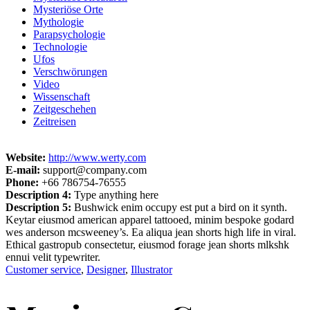
Mysteriöse Orte
Mythologie
Parapsychologie
Technologie
Ufos
Verschwörungen
Video
Wissenschaft
Zeitgeschehen
Zeitreisen
Website:
http://www.werty.com
E-mail:
support@company.com
Phone:
+66 786754-76555
Description 4:
Type anything here
Description 5:
Bushwick enim occupy est put a bird on it synth.
Keytar eiusmod american apparel tattooed, minim bespoke godard
wes anderson mcsweeney’s. Ea aliqua jean shorts high life in viral.
Ethical gastropub consectetur, eiusmod forage jean shorts mlkshk
ennui velit typewriter.
Customer service
,
Designer
,
Illustrator