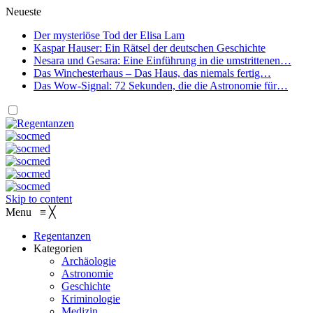
Neueste
Der mysteriöse Tod der Elisa Lam
Kaspar Hauser: Ein Rätsel der deutschen Geschichte
Nesara und Gesara: Eine Einführung in die umstrittenen…
Das Winchesterhaus – Das Haus, das niemals fertig…
Das Wow-Signal: 72 Sekunden, die die Astronomie für…
Skip to content
Menu
≡
╳
Regentanzen
Kategorien
Archäologie
Astronomie
Geschichte
Kriminologie
Medizin