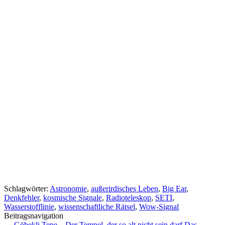
Schlagwörter:
Astronomie
,
außerirdisches Leben
,
Big Ear
,
Denkfehler
,
kosmische Signale
,
Radioteleskop
,
SETI
,
Wasserstofflinie
,
wissenschaftliche Rätsel
,
Wow-Signal
Beitragsnavigation
←
Göbekli Tepe – Der Tempel, der so alt nicht sein darf
Das