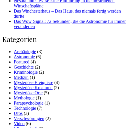
Nesara und Gesara: Eine Einführung in die umstrittenen
Wirtschaftspläne
Das Winchesterhaus – Das Haus, das niemals fertig werden
durfte
Das Wow-Signal: 72 Sekunden, die die Astronomie für immer
veränderten
Kategorien
Archäologie
(3)
Astronomie
(6)
Featured
(4)
Geschichte
(2)
Kriminologie
(2)
Medizin
(1)
Mysteriöse Ereignisse
(4)
Mysteriöse Kreaturen
(2)
Mysteriöse Orte
(5)
Mythologie
(1)
Parapsychologie
(1)
Technologie
(7)
Ufos
(3)
Verschwörungen
(2)
Video
(6)