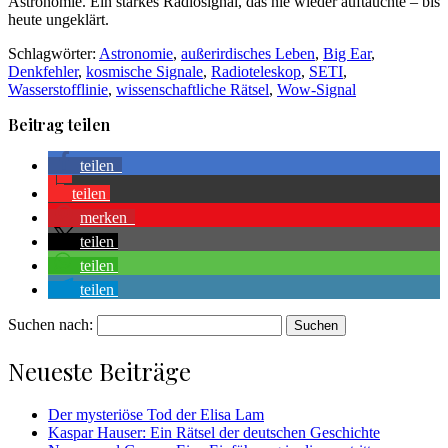
Astronomie. Ein starkes Radiosignal, das nie wieder auftauchte – bis
heute ungeklärt.
Schlagwörter:
Astronomie
,
außerirdisches Leben
,
Big Ear
,
Denkfehler
,
kosmische Signale
,
Radioteleskop
,
SETI
,
Wasserstofflinie
,
wissenschaftliche Rätsel
,
Wow-Signal
Beitrag teilen
teilen
teilen
merken
teilen
teilen
teilen
Suchen nach:
Neueste Beiträge
Der mysteriöse Tod der Elisa Lam
Kaspar Hauser: Ein Rätsel der deutschen Geschichte