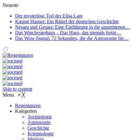
Neueste
Der mysteriöse Tod der Elisa Lam
Kaspar Hauser: Ein Rätsel der deutschen Geschichte
Nesara und Gesara: Eine Einführung in die umstrittenen…
Das Winchesterhaus – Das Haus, das niemals fertig…
Das Wow-Signal: 72 Sekunden, die die Astronomie für…
Skip to content
Menu
≡
╳
Regentanzen
Kategorien
Archäologie
Astronomie
Geschichte
Kriminologie
Medizin