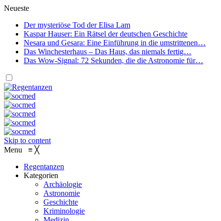
Neueste
Der mysteriöse Tod der Elisa Lam
Kaspar Hauser: Ein Rätsel der deutschen Geschichte
Nesara und Gesara: Eine Einführung in die umstrittenen…
Das Winchesterhaus – Das Haus, das niemals fertig…
Das Wow-Signal: 72 Sekunden, die die Astronomie für…
Skip to content
Menu
≡
╳
Regentanzen
Kategorien
Archäologie
Astronomie
Geschichte
Kriminologie
Medizin