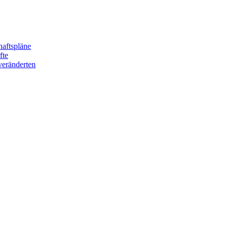
haftspläne
fte
veränderten