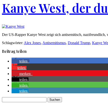
Kanye West, der du
Der US-Rapper Kanye West zeigt sich antisemitisch, nazifreundlich, 
Schlagwörter:
Alex Jones
,
Antisemitismus
,
Donald Trump
,
Kanye We
Beitrag teilen
teilen
teilen
merken
teilen
teilen
teilen
Suchen
nach: