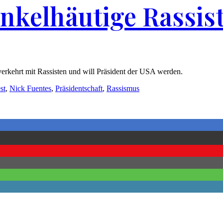
nkelhäutige Rassis
verkehrt mit Rassisten und will Präsident der USA werden.
st
,
Nick Fuentes
,
Präsidentschaft
,
Rassismus