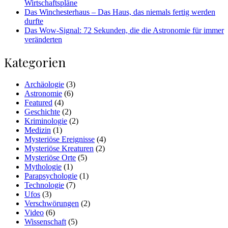
Wirtschaftspläne
Das Winchesterhaus – Das Haus, das niemals fertig werden
durfte
Das Wow-Signal: 72 Sekunden, die die Astronomie für immer
veränderten
Kategorien
Archäologie
(3)
Astronomie
(6)
Featured
(4)
Geschichte
(2)
Kriminologie
(2)
Medizin
(1)
Mysteriöse Ereignisse
(4)
Mysteriöse Kreaturen
(2)
Mysteriöse Orte
(5)
Mythologie
(1)
Parapsychologie
(1)
Technologie
(7)
Ufos
(3)
Verschwörungen
(2)
Video
(6)
Wissenschaft
(5)