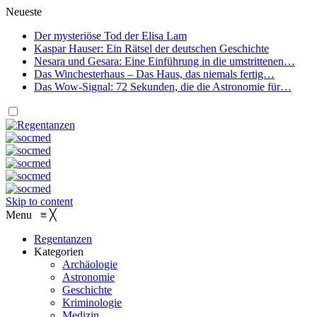
Neueste
Der mysteriöse Tod der Elisa Lam
Kaspar Hauser: Ein Rätsel der deutschen Geschichte
Nesara und Gesara: Eine Einführung in die umstrittenen…
Das Winchesterhaus – Das Haus, das niemals fertig…
Das Wow-Signal: 72 Sekunden, die die Astronomie für…
Skip to content
Menu
≡
╳
Regentanzen
Kategorien
Archäologie
Astronomie
Geschichte
Kriminologie
Medizin