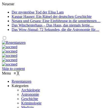
Neueste
Der mysteriöse Tod der Elisa Lam
Kaspar Hauser: Ein Rätsel der deutschen Geschichte
Nesara und Gesara: Eine Einführung in die umstrittenen…
Das Winchesterhaus – Das Haus, das niemals fertig…
Das Wow-Signal: 72 Sekunden, die die Astronomie für…
Skip to content
Menu
≡
╳
Regentanzen
Kategorien
Archäologie
Astronomie
Geschichte
Kriminologie
Medizin