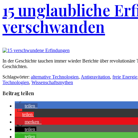
15 unglaubliche Er
verschwanden
In der Geschichte tauchen immer wieder Berichte über revolutionäre T
Geschichten.
Schlagwörter:
alternative Technologien
,
Antigravitation
,
freie Energie
Technologien
,
Wissenschaftsmythen
Beitrag teilen
teilen
teilen
merken
teilen
teilen