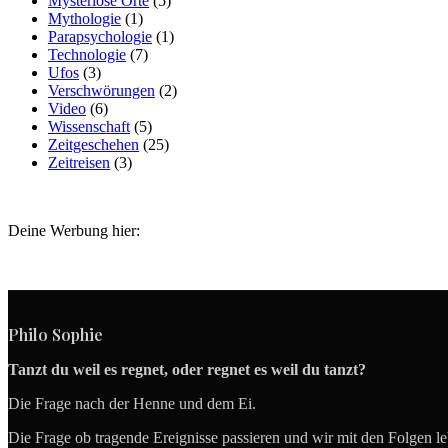
Mysteriöse Orte
(5)
Mythologie
(1)
Parapsychologie
(1)
Technologie
(7)
Ufos
(3)
Verschwörungen
(2)
Video
(6)
Wissenschaft
(5)
Zeitgeschehen
(25)
Zeitreisen
(3)
Deine Werbung hier:
Philo Sophie
Tanzt du weil es regnet, oder regnet es weil du tanzt?
Die Frage nach der Henne und dem Ei.
Die Frage ob tragende Ereignisse passieren und wir mit den Folgen l