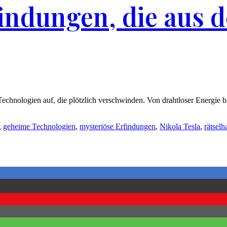
findungen, die aus 
echnologien auf, die plötzlich verschwinden. Von drahtloser Energie bi
,
geheime Technologien
,
mysteriöse Erfindungen
,
Nikola Tesla
,
rätselh