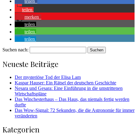
teilen
teilen
merken
teilen
teilen
teilen
Suchen nach:
Neueste Beiträge
Der mysteriöse Tod der Elisa Lam
Kaspar Hauser: Ein Rätsel der deutschen Geschichte
Nesara und Gesara: Eine Einführung in die umstrittenen
Wirtschaftspläne
Das Winchesterhaus – Das Haus, das niemals fertig werden
durfte
Das Wow-Signal: 72 Sekunden, die die Astronomie für immer
veränderten
Kategorien