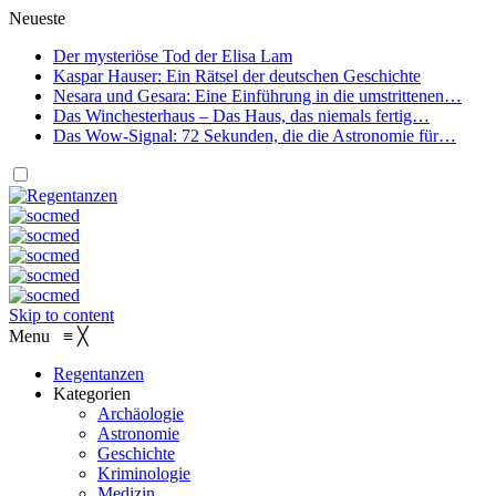
Neueste
Der mysteriöse Tod der Elisa Lam
Kaspar Hauser: Ein Rätsel der deutschen Geschichte
Nesara und Gesara: Eine Einführung in die umstrittenen…
Das Winchesterhaus – Das Haus, das niemals fertig…
Das Wow-Signal: 72 Sekunden, die die Astronomie für…
Skip to content
Menu
≡
╳
Regentanzen
Kategorien
Archäologie
Astronomie
Geschichte
Kriminologie
Medizin