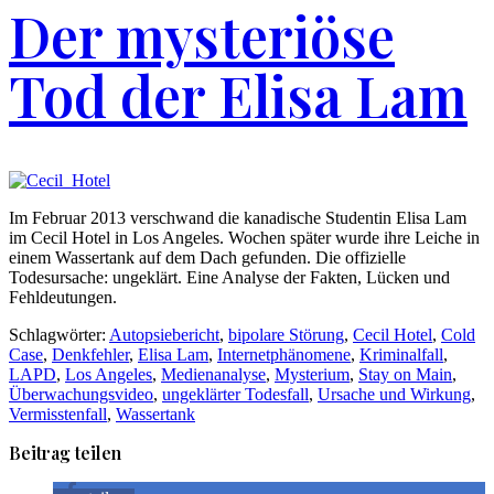
Der mysteriöse
Tod der Elisa Lam
Im Februar 2013 verschwand die kanadische Studentin Elisa Lam
im Cecil Hotel in Los Angeles. Wochen später wurde ihre Leiche in
einem Wassertank auf dem Dach gefunden. Die offizielle
Todesursache: ungeklärt. Eine Analyse der Fakten, Lücken und
Fehldeutungen.
Schlagwörter:
Autopsiebericht
,
bipolare Störung
,
Cecil Hotel
,
Cold
Case
,
Denkfehler
,
Elisa Lam
,
Internetphänomene
,
Kriminalfall
,
LAPD
,
Los Angeles
,
Medienanalyse
,
Mysterium
,
Stay on Main
,
Überwachungsvideo
,
ungeklärter Todesfall
,
Ursache und Wirkung
,
Vermisstenfall
,
Wassertank
Beitrag teilen