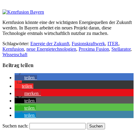
Kernfusion könnte eine der wichtigsten Energiequellen der Zukunft
werden. In Bayern arbeitet ein neues Projekt daran, diese
Technologie erstmals wirtschaftlich nutzbar zu machen.
Schlagwörter:
Energie der Zukunft
,
Fusionskraftwerk
,
ITER
,
Kernfusion
,
neue Energietechnologien
,
Proxima Fusion
,
Stellarator
,
Wissenschaft
Beitrag teilen
teilen
teilen
merken
teilen
teilen
teilen
Suchen nach: