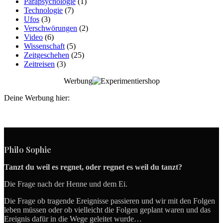
Parapsychologie
(1)
Technologie
(7)
Ufos
(3)
Verschwörungen
(2)
Video
(6)
Wissenschaft
(5)
Zeitgeschehen
(25)
Zeitreisen
(3)
Werbung
Deine Werbung hier:
Philo Sophie
Tanzt du weil es regnet, oder regnet es weil du tanzt?
Die Frage nach der Henne und dem Ei.
Die Frage ob tragende Ereignisse passieren und wir mit den Folgen
leben müssen oder ob vielleicht die Folgen geplant waren und das
Ereignis dafür in die Wege geleitet wurde…