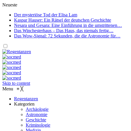
Neueste
Der mysteriöse Tod der Elisa Lam
Kaspar Hauser: Ein Rätsel der deutschen Geschichte
Nesara und Gesara: Eine Einführung in die umstrittenen…
Das Winchesterhaus – Das Haus, das niemals fertig…
Das Wow-Signal: 72 Sekunden, die die Astronomie für…
Skip to content
Menu
≡
╳
Regentanzen
Kategorien
Archäologie
Astronomie
Geschichte
Kriminologie
Medizin