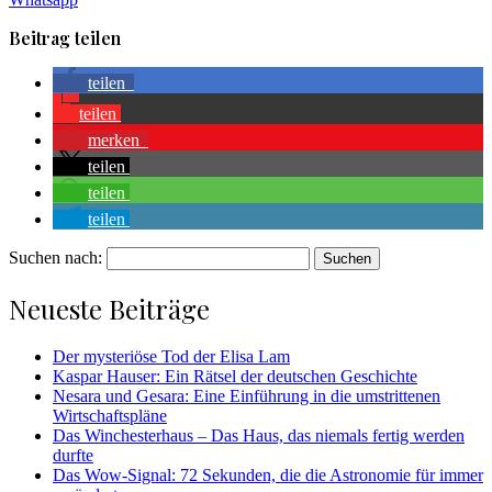
Beitrag teilen
teilen
teilen
merken
teilen
teilen
teilen
Suchen nach:
Neueste Beiträge
Der mysteriöse Tod der Elisa Lam
Kaspar Hauser: Ein Rätsel der deutschen Geschichte
Nesara und Gesara: Eine Einführung in die umstrittenen
Wirtschaftspläne
Das Winchesterhaus – Das Haus, das niemals fertig werden
durfte
Das Wow-Signal: 72 Sekunden, die die Astronomie für immer