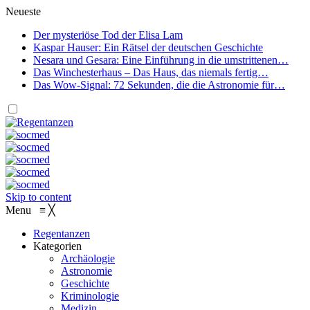
Neueste
Der mysteriöse Tod der Elisa Lam
Kaspar Hauser: Ein Rätsel der deutschen Geschichte
Nesara und Gesara: Eine Einführung in die umstrittenen…
Das Winchesterhaus – Das Haus, das niemals fertig…
Das Wow-Signal: 72 Sekunden, die die Astronomie für…
Skip to content
Menu
≡
╳
Regentanzen
Kategorien
Archäologie
Astronomie
Geschichte
Kriminologie
Medizin