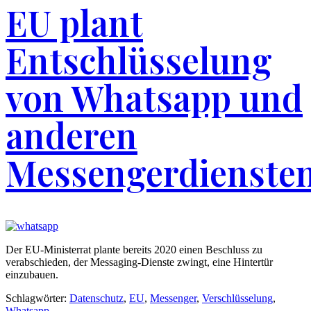
EU plant
Entschlüsselung
von Whatsapp und
anderen
Messengerdienste
Der EU-Ministerrat plante bereits 2020 einen Beschluss zu
verabschieden, der Messaging-Dienste zwingt, eine Hintertür
einzubauen.
Schlagwörter:
Datenschutz
,
EU
,
Messenger
,
Verschlüsselung
,
Whatsapp