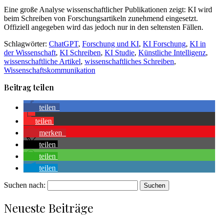
Eine große Analyse wissenschaftlicher Publikationen zeigt: KI wird
beim Schreiben von Forschungsartikeln zunehmend eingesetzt.
Offiziell angegeben wird das jedoch nur in den seltensten Fällen.
Schlagwörter:
ChatGPT
,
Forschung und KI
,
KI Forschung
,
KI in
der Wissenschaft
,
KI Schreiben
,
KI Studie
,
Künstliche Intelligenz
,
wissenschaftliche Artikel
,
wissenschaftliches Schreiben
,
Wissenschaftskommunikation
Beitrag teilen
teilen
teilen
merken
teilen
teilen
teilen
Suchen nach:
Neueste Beiträge