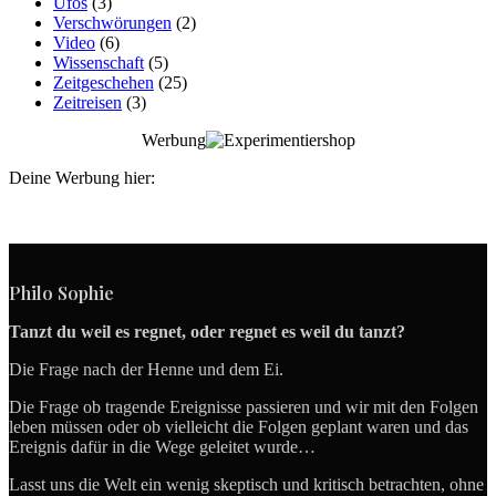
Ufos
(3)
Verschwörungen
(2)
Video
(6)
Wissenschaft
(5)
Zeitgeschehen
(25)
Zeitreisen
(3)
Werbung
Deine Werbung hier:
Philo Sophie
Tanzt du weil es regnet, oder regnet es weil du tanzt?
Die Frage nach der Henne und dem Ei.
Die Frage ob tragende Ereignisse passieren und wir mit den Folgen
leben müssen oder ob vielleicht die Folgen geplant waren und das
Ereignis dafür in die Wege geleitet wurde…
Lasst uns die Welt ein wenig skeptisch und kritisch betrachten, ohne