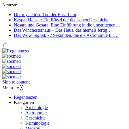
Neueste
Der mysteriöse Tod der Elisa Lam
Kaspar Hauser: Ein Rätsel der deutschen Geschichte
Nesara und Gesara: Eine Einführung in die umstrittenen…
Das Winchesterhaus – Das Haus, das niemals fertig…
Das Wow-Signal: 72 Sekunden, die die Astronomie für…
Skip to content
Menu
≡
╳
Regentanzen
Kategorien
Archäologie
Astronomie
Geschichte
Kriminologie
Medizin