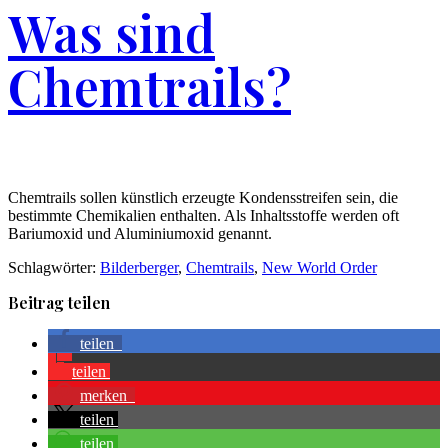
Was sind
Chemtrails?
Chemtrails sollen künstlich erzeugte Kondensstreifen sein, die
bestimmte Chemikalien enthalten. Als Inhaltsstoffe werden oft
Bariumoxid und Aluminiumoxid genannt.
Schlagwörter:
Bilderberger
,
Chemtrails
,
New World Order
Beitrag teilen
teilen
teilen
merken
teilen
teilen