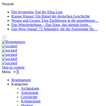
Neueste
Der mysteriöse Tod der Elisa Lam
Kaspar Hauser: Ein Rätsel der deutschen Geschichte
Nesara und Gesara: Eine Einführung in die umstrittenen…
Das Winchesterhaus – Das Haus, das niemals fertig…
Das Wow-Signal: 72 Sekunden, die die Astronomie für…
Skip to content
Menu
≡
╳
Regentanzen
Kategorien
Archäologie
Astronomie
Geschichte
Kriminologie
Medizin