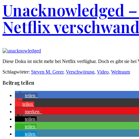
Unacknowledged – 
Netflix verschwan
Diese Doku ist nicht mehr bei Netflix verfügbar. Doch es gibt sie be
Schlagwörter:
Steven M. Greer
,
Verschwörung
,
Video
,
Weltraum
Beitrag teilen
teilen
teilen
merken
teilen
teilen
teilen