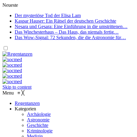
Neueste
Der mysteriöse Tod der Elisa Lam
Kaspar Hauser: Ein Rätsel der deutschen Geschichte
Nesara und Gesara: Eine Einführung in die umstrittenen…
Das Winchesterhaus – Das Haus, das niemals fertig…
Das Wow-Signal: 72 Sekunden, die die Astronomie für…
Skip to content
Menu
≡
╳
Regentanzen
Kategorien
Archäologie
Astronomie
Geschichte
Kriminologie
Medizin