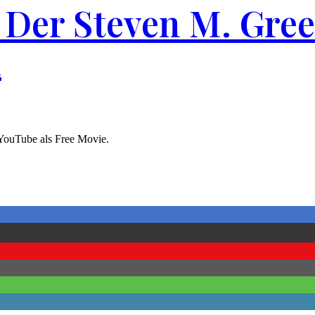
Der Steven M. Greer
d
i YouTube als Free Movie.