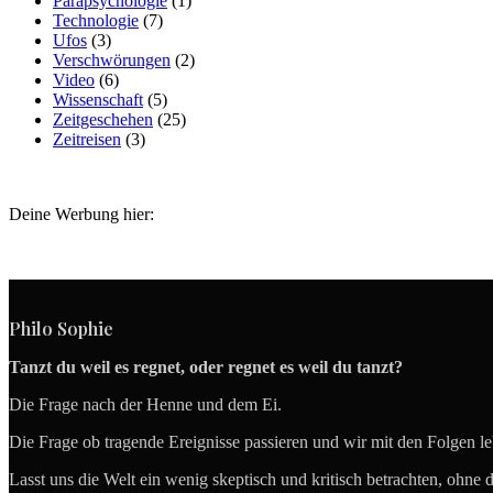
Parapsychologie
(1)
Technologie
(7)
Ufos
(3)
Verschwörungen
(2)
Video
(6)
Wissenschaft
(5)
Zeitgeschehen
(25)
Zeitreisen
(3)
Deine Werbung hier:
Philo Sophie
Tanzt du weil es regnet, oder regnet es weil du tanzt?
Die Frage nach der Henne und dem Ei.
Die Frage ob tragende Ereignisse passieren und wir mit den Folgen l
Lasst uns die Welt ein wenig skeptisch und kritisch betrachten, ohne 