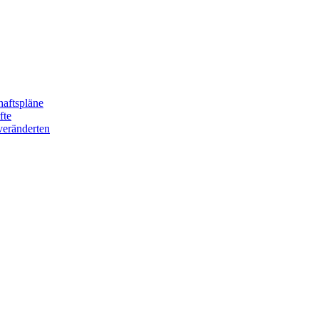
haftspläne
fte
veränderten