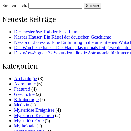
Suchen nach:
Neueste Beiträge
Der mysteriöse Tod der Elisa Lam
Kaspar Hauser: Ein Rätsel der deutschen Geschichte
Nesara und Gesara: Eine Einführung in die umstrittenen Wirtsc
Das Winchesterhaus – Das Haus, das niemals fertig werden dur
Das Wow-Signal: 72 Sekunden, die die Astronomie für immer 
Kategorien
Archäologie
(3)
Astronomie
(6)
Featured
(4)
Geschichte
(2)
Kriminologie
(2)
Medizin
(1)
Mysteriöse Ereignisse
(4)
Mysteriöse Kreaturen
(2)
Mysteriöse Orte
(5)
Mythologie
(1)