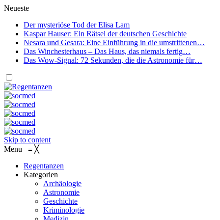
Neueste
Der mysteriöse Tod der Elisa Lam
Kaspar Hauser: Ein Rätsel der deutschen Geschichte
Nesara und Gesara: Eine Einführung in die umstrittenen…
Das Winchesterhaus – Das Haus, das niemals fertig…
Das Wow-Signal: 72 Sekunden, die die Astronomie für…
Skip to content
Menu
≡
╳
Regentanzen
Kategorien
Archäologie
Astronomie
Geschichte
Kriminologie
Medizin