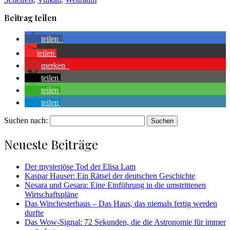
Beitrag teilen
teilen
teilen
merken
teilen
teilen
teilen
Suchen nach:
Neueste Beiträge
Der mysteriöse Tod der Elisa Lam
Kaspar Hauser: Ein Rätsel der deutschen Geschichte
Nesara und Gesara: Eine Einführung in die umstrittenen
Wirtschaftspläne
Das Winchesterhaus – Das Haus, das niemals fertig werden
durfte
Das Wow-Signal: 72 Sekunden, die die Astronomie für immer