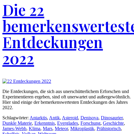
Die 22
bemerkenswertest
Entdeckungen
2022
Die Entdeckungen, die sich aus unerschütterlichem Erforschen und
Experimentieren ergeben, sind oft unerwartet und außergewöhnlich.
Hier sind einige der bemerkenswertesten Entdeckungen des Jahres
2022.
Schlagwörter:
Antarktis
,
Antik
,
Asteroid
,
Denisova
,
Dinosaurier
,
Dunkle Materie
,
Erkenntnis
,
Everglades
,
Forschung
,
Geschichte
,
James-Webb
,
Klima
,
Mars
,
Meteor
,
Mikroplastik
,
Prähistorisch
,
Schelfeis
,
Vulkan
,
Weltraum