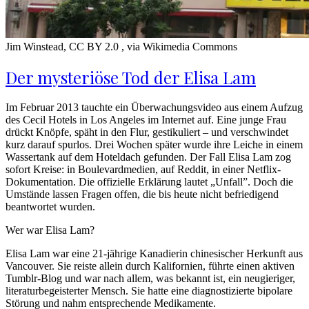
Jim Winstead, CC BY 2.0
, via Wikimedia Commons
Der mysteriöse Tod der Elisa Lam
Im Februar 2013 tauchte ein Überwachungsvideo aus einem Aufzug
des Cecil Hotels in Los Angeles im Internet auf. Eine junge Frau
drückt Knöpfe, späht in den Flur, gestikuliert – und verschwindet
kurz darauf spurlos. Drei Wochen später wurde ihre Leiche in einem
Wassertank auf dem Hoteldach gefunden. Der Fall Elisa Lam zog
sofort Kreise: in Boulevardmedien, auf Reddit, in einer Netflix-
Dokumentation. Die offizielle Erklärung lautet „Unfall”. Doch die
Umstände lassen Fragen offen, die bis heute nicht befriedigend
beantwortet wurden.
Wer war Elisa Lam?
Elisa Lam war eine 21-jährige Kanadierin chinesischer Herkunft aus
Vancouver. Sie reiste allein durch Kalifornien, führte einen aktiven
Tumblr-Blog und war nach allem, was bekannt ist, ein neugieriger,
literaturbegeisterter Mensch. Sie hatte eine diagnostizierte bipolare
Störung und nahm entsprechende Medikamente.