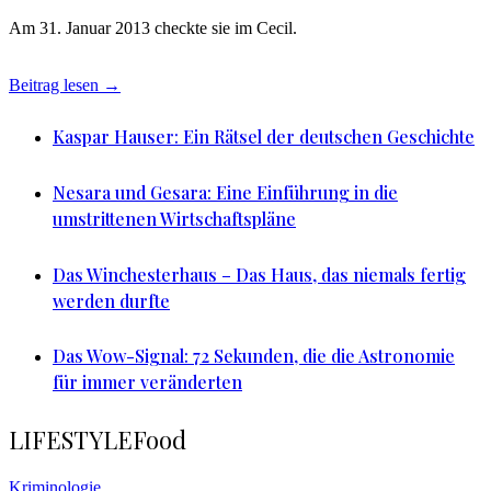
Am 31. Januar 2013 checkte sie im Cecil.
Beitrag lesen →
Kaspar Hauser: Ein Rätsel der deutschen Geschichte
Nesara und Gesara: Eine Einführung in die
umstrittenen Wirtschaftspläne
Das Winchesterhaus – Das Haus, das niemals fertig
werden durfte
Das Wow-Signal: 72 Sekunden, die die Astronomie
für immer veränderten
LIFESTYLE
Food
Kriminologie