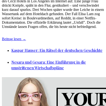
des Cecil Hotels in Los Angeles im Internet auf. Eine junge Frau
drückt Knöpfe, späht in den Flur, gestikuliert – und verschwindet
kurz darauf spurlos. Drei Wochen später wurde ihre Leiche in einem
Wassertank auf dem Hoteldach gefunden. Der Fall Elisa Lam zog
sofort Kreise: in Boulevardmedien, auf Reddit, in einer Netflix-
Dokumentation. Die offizielle Erklärung lautet „Unfall”. Doch die
Umstände lassen Fragen offen, die bis heute nicht befriedigend.
Beitrag lesen →
Kaspar Hauser: Ein Rätsel der deutschen Geschichte
Nesara und Gesara: Eine Einführung in die
umstrittenen Wirtschaftspläne