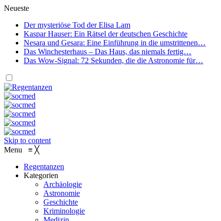
Neueste
Der mysteriöse Tod der Elisa Lam
Kaspar Hauser: Ein Rätsel der deutschen Geschichte
Nesara und Gesara: Eine Einführung in die umstrittenen…
Das Winchesterhaus – Das Haus, das niemals fertig…
Das Wow-Signal: 72 Sekunden, die die Astronomie für…
Skip to content
Menu
≡
╳
Regentanzen
Kategorien
Archäologie
Astronomie
Geschichte
Kriminologie
Medizin