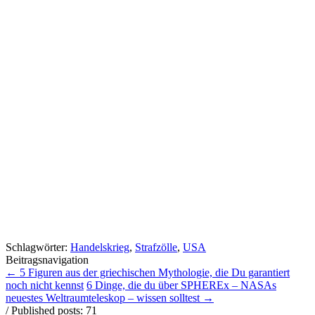
Schlagwörter:
Handelskrieg
,
Strafzölle
,
USA
Beitragsnavigation
←
5 Figuren aus der griechischen Mythologie, die Du garantiert
noch nicht kennst
6 Dinge, die du über SPHEREx – NASAs
neuestes Weltraumteleskop – wissen solltest
→
/ Published posts: 71